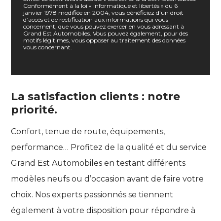
Conformément à la loi « informatique et libertés » du 6
janvier 1978 modifiée en 2004, vous bénéficiez d’un droit
d’accès et de rectification aux informations qui vous
concernent, que vous pouvez exercer en vous adressant à
Grand Est Automobiles. Vous pouvez également, pour des
motifs légitimes, vous opposer au traitement des données
vous concernant.
La satisfaction clients : notre
priorité.
Confort, tenue de route, équipements,
performance… Profitez de la qualité et du service
Grand Est Automobiles en testant différents
modèles neufs ou d’occasion avant de faire votre
choix. Nos experts passionnés se tiennent
également à votre disposition pour répondre à